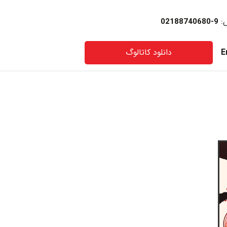
س:
9-02188740680
E
دانلود کاتالوگ